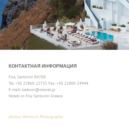
КОНТАКТНАЯ ИНФОРМАЦИЯ
Fira, Santorini 84700
Tel. +30 22860 22755 Fax: +30 22860 24944
E-mail: tzekosv@otenet.gr
Hotels in Fira Santorini Greece
photos Ventouris Photography